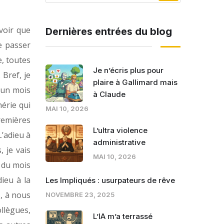
voir que
Dernières entrées du blog
se passer
e, toutes
Je n’écris plus pour
 Bref, je
plaire à Gallimard mais
d’un mois
à Claude
hérie qui
MAI 10, 2026
premières
L’ultra violence
L’adieu à
administrative
 je vais
MAI 10, 2026
n du mois
ieu à la
Les Impliqués : usurpateurs de rêve
s, à nous
NOVEMBRE 23, 2025
llègues,
L’IA m’a terrassé