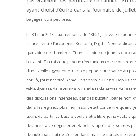
pas vraiment des perdreaux de l’année. En réal
ayant choisi d’écrire dans la fournaise de juillet
bagages, ou à peu près.
Le 31 mai 2013 aux alentours de 13h51 j’arrive en sueurs 
coincée entre l’accademia Romania, l’Egitto, Neerlandicum et
quinzaine de chambres. Et une dizaine de jeunes doctorants
bucatini. Tu crois que je peux rêver mieux cher mon lecteur
d’une vieille Egyptienne. Cacio e peppe ? Une sauce au poiv
soir-là, j’ai rencontré Rome. Et son vin du Lazio. Depuis ce
table épaisse de la cuisine ou sur la table étroite de la ter
des discussions insensées, par des bucatini, par le nom d’
dans les églises, plus mon esprit était concentré quand je
avant de partir. Là-bas, je voulais être libre, je ne voulais 
des nuits à se déguiser en Rabelais, après des soirées pl
de nulle part, qui ne s’essouflait jamais, je partais me r