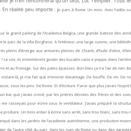
ité je n’en rencontrerai qu’un seul, Luc Templier. Tous le
. En réalité peu importe : j
e pars à Rome. Un mois. Avec Fadila sur
sur le grand parking de l’Academia Belgica, une grande batisse des anné
 le parc de la Villa Borghese. A l’intérieur, une large cuisine, une biblio
 pleins d’énergie aux armoires pleines de Chianti, d’huile d’olive, d’Am
 ? Le soir, ils m’emmènent gouter des bucatini cacio e peppe, dans l’arriè
re et au fromage. Sur des pates épaisses. Bon Dieu ça n’a l’air de rien. B
t instant-là, je n’ai fait que m’enivrer davantage. De bouffe. De vin. De r
rasse, sous les pins. De Rome. Et d’écriture. Parce que plus j’avais l’esprit
un bar que j’avais croisé, par les prières dévotes des frères et des soe
 me rasseyais pour écrire sous le ventilateur. J’avais préparé la structur
que produire. Un mois entier à écrire sans arrêt, sans trou blanc, sans trou 
anqué dans les jardins de l’académie autrichienne, une production insens
éfugier de l’autre côté du parc, dans les rues de Rome ou dans des gargote