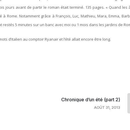
trois jours avant de partir le roman était terminé. 135 pages. « Quand les
é à Rome. Notamment grâce à François, Luc, Mathieu, Mara, Emma, Barb
 sont restés 5 minutes sur un banc avec moi ou 1 mois dans les jardins de R
 mots d’italien au comptoir Ryanair et l’été allait encore être long.
Chronique d’un été (part 2)
AOÛT 31, 2013