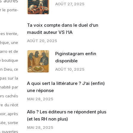
s autres
AOÛT 27, 2025
 le porte-
Ta voix compte dans le duel d’un
maudit auteur VS l’IA
es trente,
AOÛT 20, 2025
thèque, une
arro et de
Piginstagram enfin
re boutique
disponible
on Dieu, ce
AOÛT 10, 2025
epas sur la
A quoi sert la littérature ? J’ai (enfin)
 habité par
une réponse
urs cachés
MAI 28, 2025
e du récit
Allo ? Les éditeurs ne répondent plus
noir, après
(et les RH non plus)
ée, sortie
MAI 28, 2025
s ouvertes