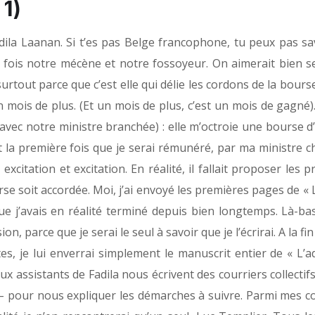
 1)
adila Laanan. Si t’es pas Belge francophone, tu peux pas sa
 la fois notre mécène et notre fossoyeur. On aimerait bien 
surtout parce que c’est elle qui délie les cordons de la bours
mois de plus. (Et un mois de plus, c’est un mois de gagné).
oi avec notre ministre branchée) : elle m’octroie une bourse 
t la première fois que je serai rémunéré, par ma ministre c
, excitation et excitation. En réalité, il fallait proposer les 
e soit accordée. Moi, j’ai envoyé les premières pages de « 
e j’avais en réalité terminé depuis bien longtemps. Là-bas,
parce que je serai le seul à savoir que je l’écrirai. A la fi
, je lui enverrai simplement le manuscrit entier de « L’ad
ux assistants de Fadila nous écrivent des courriers collectif
– pour nous expliquer les démarches à suivre. Parmi mes co