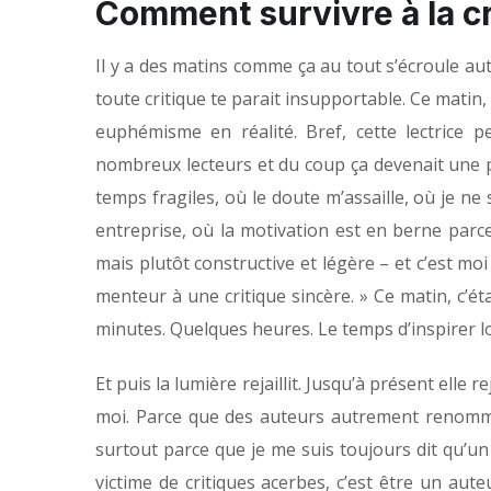
Comment survivre à la cr
Il y a des matins comme ça au tout s’écroule aut
toute critique te parait insupportable. Ce matin, 
euphémisme en réalité. Bref, cette lectrice 
nombreux lecteurs et du coup ça devenait une pen
temps fragiles, où le doute m’assaille, où je ne
entreprise, où la motivation est en berne parc
mais plutôt constructive et légère – et c’est mo
menteur à une critique sincère. » Ce matin, c’éta
minutes. Quelques heures. Le temps d’inspirer l
Et puis la lumière rejaillit. Jusqu’à présent elle r
moi. Parce que des auteurs autrement renommés 
surtout parce que je me suis toujours dit qu’u
victime de critiques acerbes, c’est être un aute