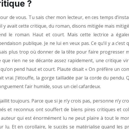
itique ?
our de vous. Tu sais cher mon lecteur, en ces temps d’insta
il y avait cette critique, du roman, disons mitigée mais mitig
pend le roman. Haut et court. Mais cette lectrice a égal
daison publique. Je ne lui en veux pas. Ce qu’il y a c’est 
 sais plus trop où donner de la tête pour faire progresser 
e que rien ne se décante assez rapidement, une critique vir
i qu’on pend haut et court. Plaute disait « On préfère un c
it vrai. J’étouffe, la gorge tailladée par la corde du pendu.
onguement l’air humide, sous un ciel cafardeux.
ejaillit toujours. Parce que si je n’y crois pas, personne n’y cr
et reconnus ont souffert de biens pires critiques et coli
n auteur qui est énormément lu ne peut plaire à tout le mon
ur lu. Et en corollaire, le succès se matérialise quand les 