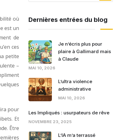
bilité où
Dernières entrées du blog
ée est un
ement de
Je n’écris plus pour
qu’en ces
plaire à Gallimard mais
ma petite
à Claude
ulente –
MAI 10, 2026
ompliment
L’ultra violence
 Quelques
administrative
MAI 10, 2026
oira pour
Les Impliqués : usurpateurs de rêve
bets. Et
NOVEMBRE 23, 2025
de. Être
L’IA m’a terrassé
premières