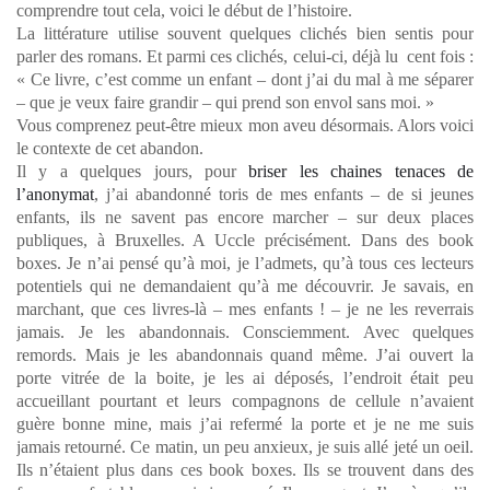
comprendre tout cela, voici le début de l’histoire.
La littérature utilise souvent quelques clichés bien sentis pour
parler des romans. Et parmi ces clichés, celui-ci, déjà lu cent fois :
« Ce livre, c’est comme un enfant – dont j’ai du mal à me séparer
– que je veux faire grandir – qui prend son envol sans moi. »
Vous comprenez peut-être mieux mon aveu désormais. Alors voici
le contexte de cet abandon.
Il y a quelques jours, pour
briser les chaines tenaces de
l’anonymat
, j’ai abandonné toris de mes enfants – de si jeunes
enfants, ils ne savent pas encore marcher – sur deux places
publiques, à Bruxelles. A Uccle précisément. Dans des book
boxes. Je n’ai pensé qu’à moi, je l’admets, qu’à tous ces lecteurs
potentiels qui ne demandaient qu’à me découvrir. Je savais, en
marchant, que ces livres-là – mes enfants ! – je ne les reverrais
jamais. Je les abandonnais. Consciemment. Avec quelques
remords. Mais je les abandonnais quand même. J’ai ouvert la
porte vitrée de la boite, je les ai déposés, l’endroit était peu
accueillant pourtant et leurs compagnons de cellule n’avaient
guère bonne mine, mais j’ai refermé la porte et je ne me suis
jamais retourné. Ce matin, un peu anxieux, je suis allé jeté un oeil.
Ils n’étaient plus dans ces book boxes. Ils se trouvent dans des