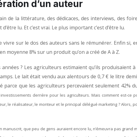
ération d’un auteur
n de la littérature, des dédicaces, des interviews, des foir
d’être lu. Et c’est vrai. Le plus important c’est d’être lu.
e vivre sur le dos des auteurs sans le rémunérer. Enfin si, e
r en moyenne 8% sur un produit qu’on a créé de A à Z.
es années ? Les agriculteurs estimaient qu’ils produisaient à
amps. Le lait était vendu aux alentours de 0,7 € le litre de
até parce que les agriculteurs percevaient seulement 42% du
s investissements derrière pour les agriculteurs. Mais comment est-ce p
eur, le réalisateur, le monteur et le principal délégué marketing ? Alors, 
n manuscrit, que peu de gens auraient encore lu, n’émeuvra pas grand 