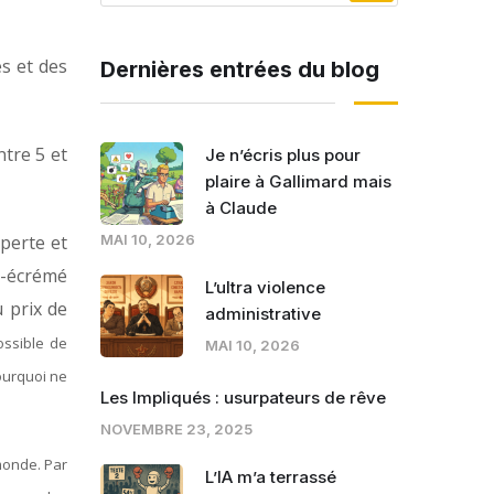
es et des
Dernières entrées du blog
ntre 5 et
Je n’écris plus pour
plaire à Gallimard mais
à Claude
 perte et
MAI 10, 2026
mi-écrémé
L’ultra violence
 prix de
administrative
ossible de
MAI 10, 2026
pourquoi ne
Les Impliqués : usurpateurs de rêve
NOVEMBRE 23, 2025
monde. Par
L’IA m’a terrassé