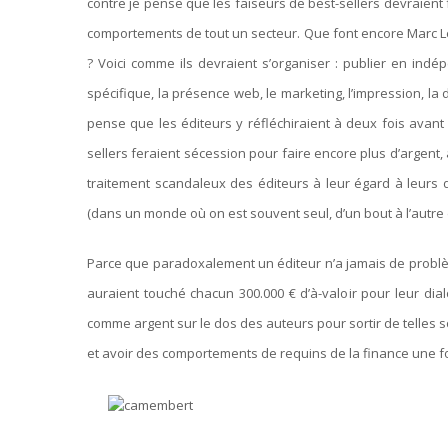
contre je pense que les faiseurs de best-sellers devraient 
comportements de tout un secteur. Que font encore Marc L
? Voici comme ils devraient s’organiser : publier en in
spécifique, la présence web, le marketing, l’impression, la d
pense que les éditeurs y réfléchiraient à deux fois avant
sellers feraient sécession pour faire encore plus d’argent, a
traitement scandaleux des éditeurs à leur égard à leurs d
(dans un monde où on est souvent seul, d’un bout à l’autre
Parce que paradoxalement un éditeur n’a jamais de problè
auraient touché chacun 300.000 € d’à-valoir pour leur dia
comme argent sur le dos des auteurs pour sortir de telles 
et avoir des comportements de requins de la finance une foi