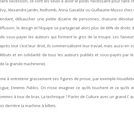
faire sécession, ce sont les seuls à avoir le poids nécessaire pour faire 
évy, Alexandre Jardin, Nothomb, Anna Gavalda ou Guillaume Musso chez 
dépendant, débaucher une petite dizaine de personnes, chacune dévolue
iffusion, le design et l’équipe se partagerait alors plus de 60% de droits d
 de sous-payer les auteurs qui forment le gros de la troupe. Les faiseur
près tout c’est leur droit, ils commercialisent leur travail, mais aussi en 
ébuts et en solidarité de tous les auteurs publiés et sous-payés par le
 de la grande machinerie).
me à entretenir grassement ses figures de proue, par exemple Houelleb
logue,
Ennemis Publics.
On n’ose imaginer ce qu’ils touchent et ce qu’ils 
sommes à tour de bras. La technique ? Parler de Culture avec un grand C a
s derrière la machine à billets.