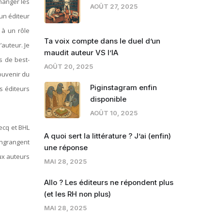
changer les
AOÛT 27, 2025
un éditeur
 à un rôle
Ta voix compte dans le duel d’un
’auteur. Je
maudit auteur VS l’IA
s de best-
AOÛT 20, 2025
souvenir du
Piginstagram enfin
s éditeurs
disponible
AOÛT 10, 2025
ecq et BHL
A quoi sert la littérature ? J’ai (enfin)
engrangent
une réponse
ux auteurs
MAI 28, 2025
Allo ? Les éditeurs ne répondent plus
(et les RH non plus)
MAI 28, 2025