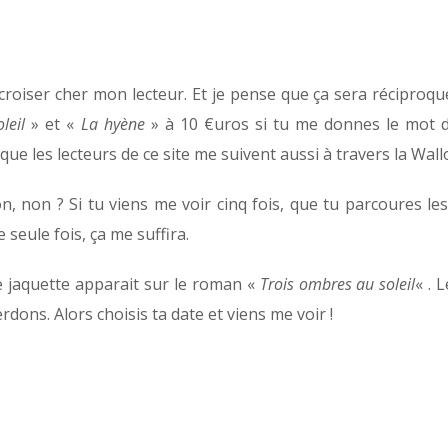
 croiser cher mon lecteur. Et je pense que ça sera réciproque
leil
» et «
La hyène
» à 10 €uros si tu me donnes le mot 
ue les lecteurs de ce site me suivent aussi à travers la Wall
n, non ? Si tu viens me voir cinq fois, que tu parcoures le
e seule fois, ça me suffira.
le jaquette apparait sur le roman «
Trois ombres au soleil
« . 
dons. Alors choisis ta date et viens me voir !