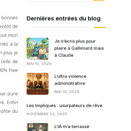
x bonnes
Dernières entrées du blog
ientôt de
 tout mon
Je n’écris plus pour
nés à la
plaire à Gallimard mais
n plus je
à Claude
celle de
MAI 10, 2026
100% free
L’ultra violence
administrative
MAI 10, 2026
 par pure
e. Enfin
Les Impliqués : usurpateurs de rêve
rofite du
NOVEMBRE 23, 2025
L’IA m’a terrassé