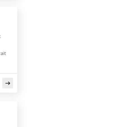
x
ait