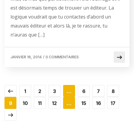
est désormais temps de trouver un éditeur. La
logique voudrait que tu contactes d’abord un
mauvais éditeur et alors là, je te rassure, tu
n’auras que […]
JANVIER 16, 2014
/
0 COMMENTAIRES
1
2
3
…
6
7
8
9
10
11
12
…
15
16
17